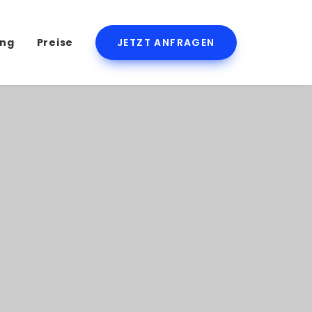
ing
Preise
JETZT ANFRAGEN
oductmate sind der